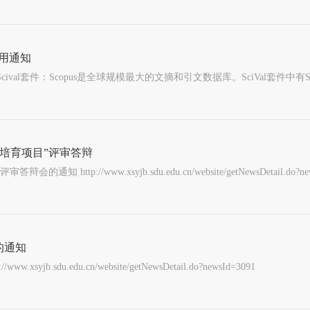
使用通知
培育项目”评审答辩
ww.xsyjb.sdu.edu.cn/website/getNewsDetail.do?news
的通知
.edu.cn/website/getNewsDetail.do?newsId=3091