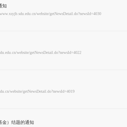
通知
u.cn/website/getNewsDetail.do?newsId=4030
ebsite/getNewsDetail.do?newsId=4022
site/getNewsDetail.do?newsId=4019
基金）结题的通知