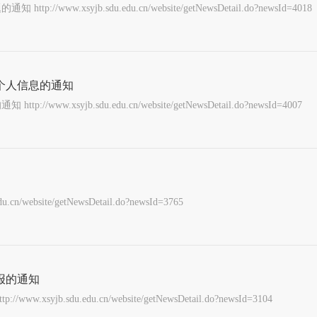
jb.sdu.edu.cn/website/getNewsDetail.do?newsId=4018
个人信息的通知
b.sdu.edu.cn/website/getNewsDetail.do?newsId=4007
ite/getNewsDetail.do?newsId=3765
报的通知
u.edu.cn/website/getNewsDetail.do?newsId=3104