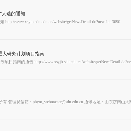
”人选的通知
.sdu.edu.cn/website/getNewsDetail.do?newsId=3090
重大研究计划项目指南
ww.xsyjb.sdu.edu.cn/website/getNewsDetail.do?news