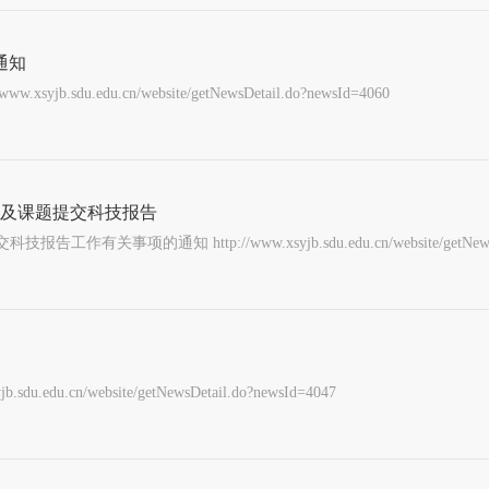
通知
du.cn/website/getNewsDetail.do?newsId=4060
目及课题提交科技报告
ttp://www.xsyjb.sdu.edu.cn/website/getNewsDetail
n/website/getNewsDetail.do?newsId=4047