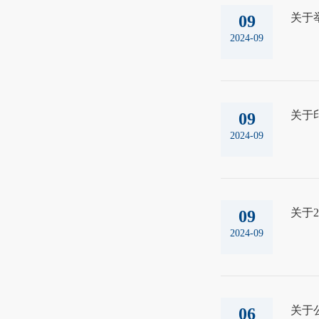
关于
09
2024-09
关于
09
2024-09
关于
09
2024-09
关于
06