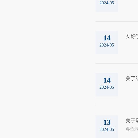
2024-05
友好
14
2024-05
关于
14
2024-05
关于承
13
各位老
2024-05