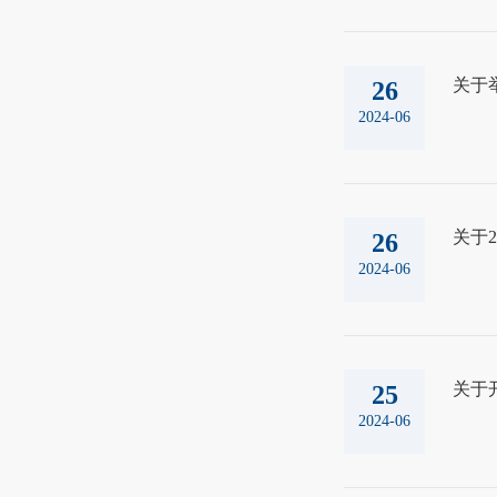
关于
26
2024-06
关于
26
2024-06
关于开
25
2024-06