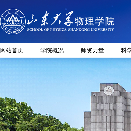
网站首页
学院概况
师资力量
科