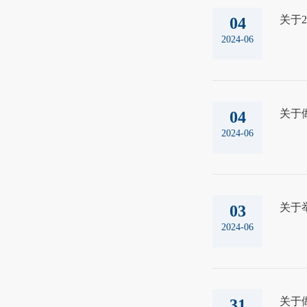
关于
04
2024-06
关于
04
2024-06
关于
03
2024-06
关于
31