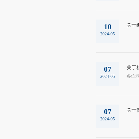
关于编
10
2024-05
关于
07
2024-05
关于
07
2024-05