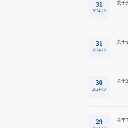
关于
31
2024-10
关于
31
2024-10
关于2
30
2024-10
关于
29