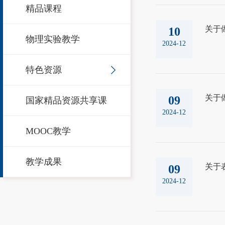
精品课程
关于
10
物理实验教学
2024-12
特色资源
关于做
09
国家精品资源共享课
2024-12
MOOC教学
教学成果
关于
09
2024-12