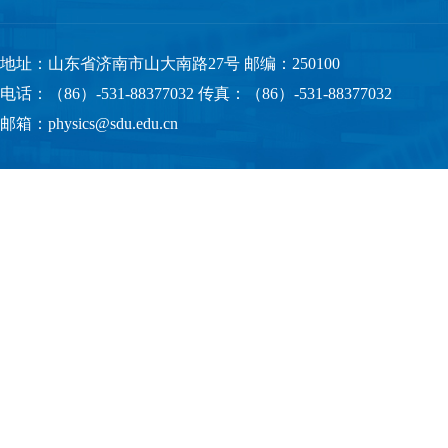
地址：山东省济南市山大南路27号 邮编：250100
电话：（86）-531-88377032 传真：（86）-531-88377032
邮箱：physics@sdu.edu.cn