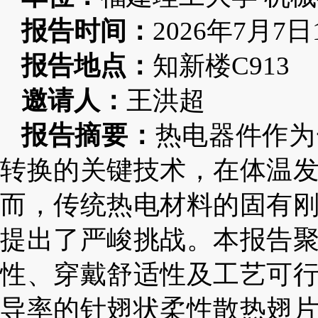
报告时间：
2026
年
7
月
7
日
报告地点：
知新楼
C913
邀请人：
王
洪超
报告
摘要：
热电器件作为
转换的关键技术，在体温
而，传统热电材料的固有
提出了严峻挑战。本报告
性、穿戴舒适性及工艺可
导率的针翅状柔性散热翅