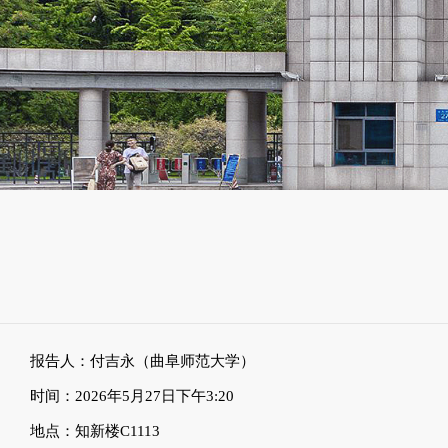
报告人：付吉永（曲阜师范大学）
时间：
2026
年
5
月
27
日下午
3:20
地点：知新楼
C1113