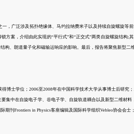
之一，广泛涉及拓扑绝缘体、马约拉纳费米子以及持续自旋螺旋等前
解锁方案，介绍由此实现的
“
平行式
”
和
“
正交式
”
两类自旋螺旋结构
;
其
带结构、朗道量子化和磁输运响应的影响。最后，报告将聚焦新型二
获得博士学位；
2006
至
2008
年在中国科学技术大学从事博士后研究；
主要集中在自旋电子学、谷电子学、自旋轨道耦合以及新型二维材料
国际期刊
Frontiers in Physics
客座编辑及国际科学组织
Vebleo
协会会士