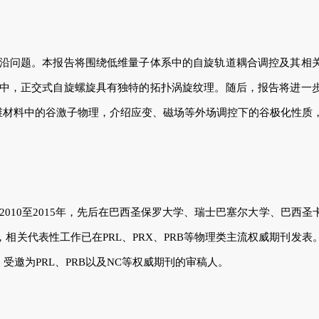
沿问题。本报告将围绕低维量子体系中的自旋轨道耦合调控及其相
中，正交式自旋螺旋具有独特的拓扑涡旋纹理。随后，报告将进一
维材料中的谷激子物理，介绍应变、磁场等外场调控下的谷极化性质
2010
至
2015
年，先后在巴西圣保罗大学、瑞士巴塞尔大学、巴西圣
，相关代表性工作已在
PRL
、
PRX
、
PRB
等物理类主流权威期刊发表
；受邀为
PRL
、
PRB
以及
NC
等权威期刊的审稿人。