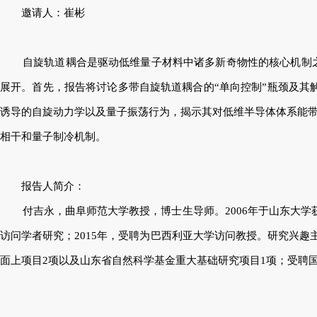
邀请人：崔彬
自旋轨道耦合是驱动低维量子材料中诸多新奇物性的核心机制
展开。首先，报告将讨论多带自旋轨道耦合的
“
单向控制
”
瓶颈及其
诱导的自旋动力学以及量子振荡行为，揭示其对低维半导体体系能
相干和量子制冷机制。
报告人简介：
付吉永，曲阜师范大学教授，博士生导师。
2006
年于山东大学
访问学者研究；
2015
年，受聘为巴西利亚大学访问教授。研究兴趣
面上项目
2
项以及山东省自然科学基金重大基础研究项目
1
项；受聘