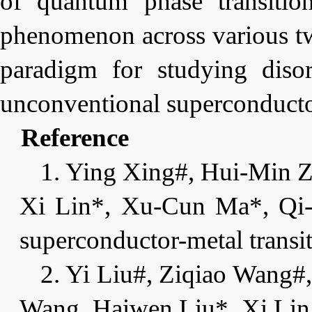
of quantum phase transitio
phenomenon across various tw
paradigm for studying diso
unconventional superconducto
Reference
1.
Ying Xing#, Hui-Min Z
Xi Lin*, Xu-Cun Ma*, Qi-K
superconductor-metal transi
2.
Yi Liu#, Ziqiao Wang#,
Wang, Haiwen Liu*, Xi Lin,