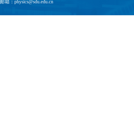
邮箱：physics@sdu.edu.cn