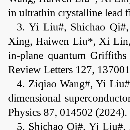
in ultrathin crystalline le
3.
Yi Liu#, Shichao Qi#,
Xing, Haiwen Liu*, Xi Lin,
in-plane quantum Griffiths 
Review Letters 127, 137001
4.
Ziqiao Wang#, Yi Liu#
dimensional superconductor
Physics 87, 014502 (2024)
.
5.
Shichao Qi#, Yi Liu#,