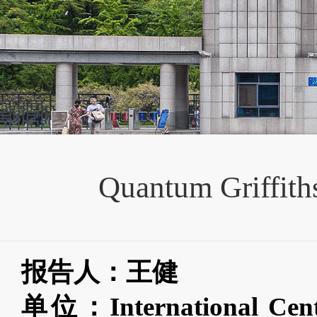
Quantum Griffiths
报告人：王健
单位：
International Cen