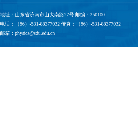
地址：山东省济南市山大南路27号 邮编：250100
电话：（86）-531-88377032 传真：（86）-531-88377032
邮箱：physics@sdu.edu.cn