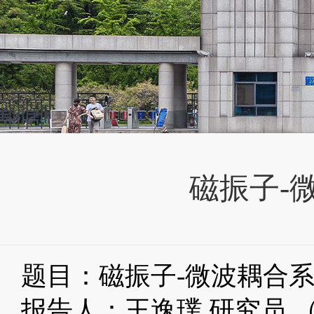
磁振子-
题目：磁振子-微波耦合
报告人：王逸璞 研究员 