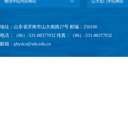
物理学院内部网站
山大部门学院网站
地址：山东省济南市山大南路27号 邮编：250100
电话：（86）-531-88377032 传真：（86）-531-88377032
邮箱：physics@sdu.edu.cn