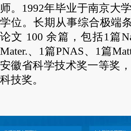
师。
1992
年毕业于南京大
学位。长期
从事
综合极端
论文
100
余篇，
包括
1
篇
Na
Mater.
、
1
篇
PNAS
、
1
篇
Mat
安徽省
科学技术
奖
一
等
奖
科技奖
。