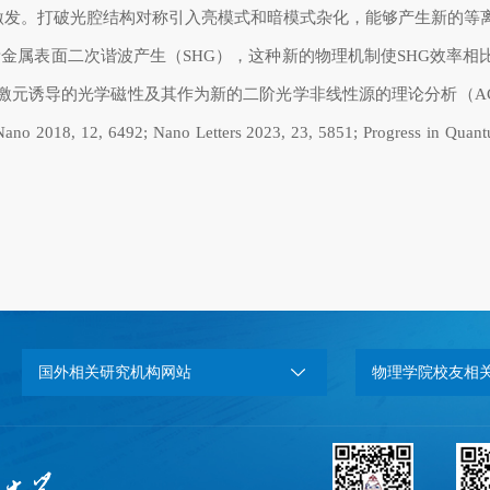
激发。打破光腔结构对称引入亮模式和暗模式杂化，能够产生新的等
贵金属表面二次谐波产生（
SHG
），这种新的物理机制使
SHG
效率相
激元诱导的光学磁性及其作为新的二阶光学非线性源的理论分析（
AC
ano 2018, 12, 6492; Nano Letters 2023, 23, 5851; Progress in Quant
国外相关研究机构网站
物理学院校友相