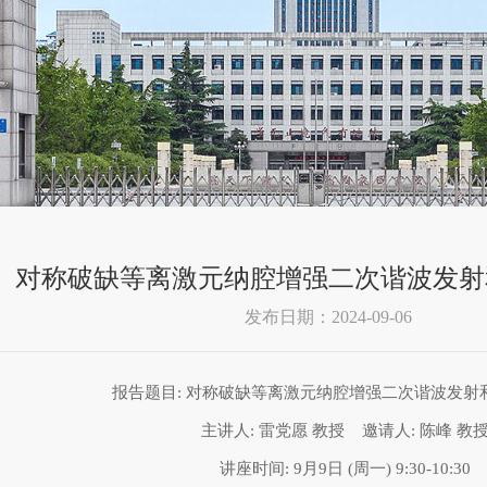
对称破缺等离激元纳腔增强二次谐波发射
发布日期：2024-09-06
报告题目
: 对称破缺等离激元纳腔增强二次谐波发射
主讲人
:
雷党愿
教授
邀请人
:
陈峰 教
讲座时间
: 9
月
9
日
(
周一
) 9:30-10:30