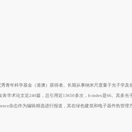
优秀青年科学基金（港澳）获得者。长期从事纳米尺度量子光子学及
发表学术论文近
240
篇，总引用近
13650
多次，
h-index
是
66
。其多光
ience
杂志作为编辑精选进行报道，其在绿色建筑和电子器件热管理