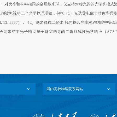
如一对大小和材料相同的金属纳米球，仅支持对称允许的光学亮模式
长期被忽视的三个光学物理现象，包括（
1
）光诱导电磁非对称增强
, 13, 3337
）；（
2
）纳米颗粒二聚体
-
镜面耦合的非对称纳腔中等离
子纳米结中光子辅助量子隧穿诱导的二阶非线性光学响应（
ACS N
国内高校物理院系网站