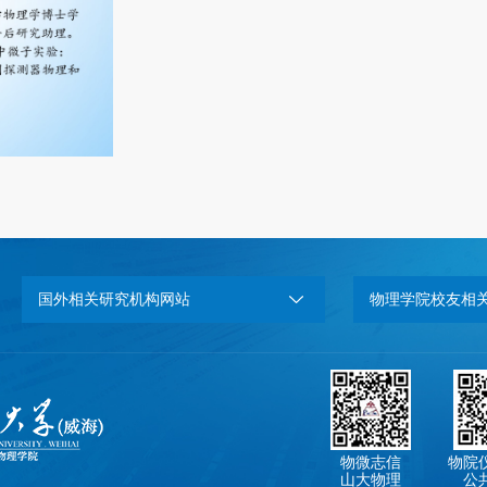
国外相关研究机构网站
物理学院校友相
物微志信
物院
山大物理
公