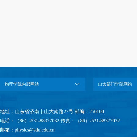
物理学院内部网站
山大部门学院网站
地址：山东省济南市山大南路27号 邮编：250100
电话：（86）-531-88377032 传真：（86）-531-88377032
邮箱：physics@sdu.edu.cn