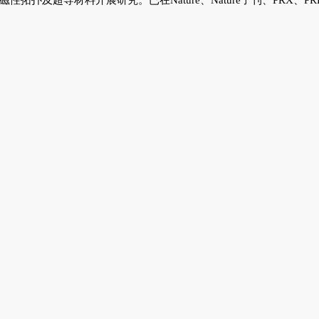
性拓扑及超导材料开展研究。已在Nature、Nature子刊、PRX、