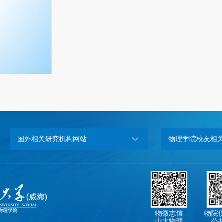
国外相关研究机构网站
物理学院校友相
物微志信
物院
山大物理
公