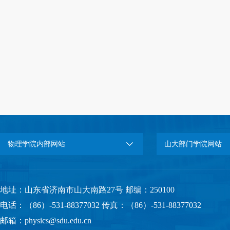
物理学院内部网站
山大部门学院网站
地址：山东省济南市山大南路27号 邮编：250100
电话：（86）-531-88377032 传真：（86）-531-88377032
邮箱：physics@sdu.edu.cn