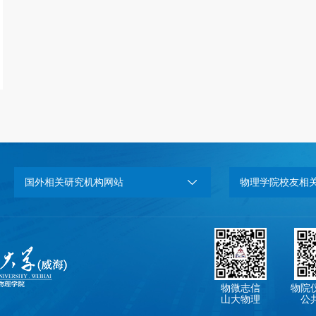
国外相关研究机构网站
物理学院校友相
物微志信
物院
山大物理
公