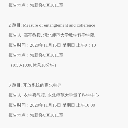
报告地点：知新楼
C
区
1011
室
2
题目
: Measure of entanglement and coherence
报告人
:
高亭教授
,
河北师范大学数学科学学院
报告时间：
2020
年
11
月
15
日
星期日
上午
9
：
10
报告地点：知新楼
C
区
1011
室
（
9:50-10:00
休息
10
分钟）
3
题目
:
开放系统的霍尔电导
报告人
:
衣学喜教授
,
东北师范大学量子科学中心
报告时间：
2020
年
11
月
15
日
星期日
上午
10:00
报告地点：知新楼
C
区
1011
室