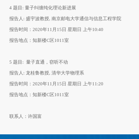
4
题目
:
量子纠缠纯化理论新进展
报告人
:
盛宇波教授
,
南京邮电大学通信与信息工程学院
报告时间：
2020
年
11
月
15
日
星期日
上午
10:40
报告地点：知新楼
C
区
1011
室
5
题目
:
量子直通，窃听不动
报告人
:
龙桂鲁教授
,
清华大学物理系
报告时间：
2020
年
11
月
15
日
星期日
上午
11:20
报告地点：知新楼
C
区
1011
室
联系人：许国富