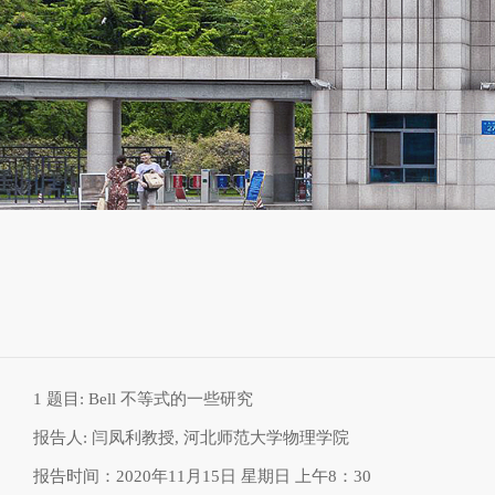
1
题目
: Bell
不等式的一些研究
报告人
:
闫凤利教授
,
河北师范大学物理学院
报告时间：
2020
年
11
月
15
日
星期日
上午
8
：
30