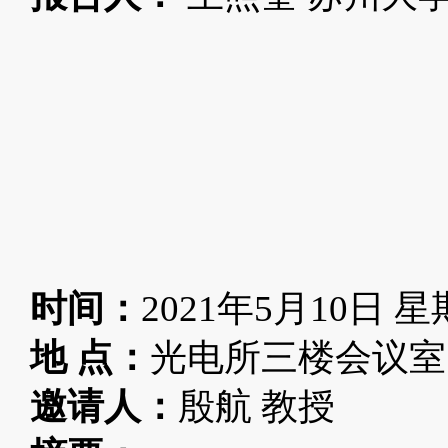
时
间：
2021
年
5
月
10
日
星
地
点：
光电所三楼会议室
邀请人：
殷航
教授