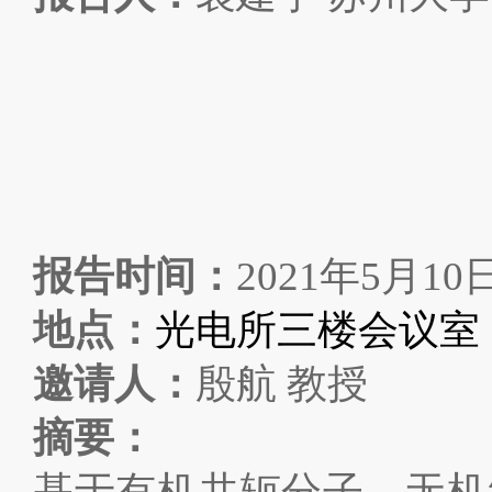
报告时间：
2021
年
5
月
10
地
点：
光电所三楼会议室
邀
请
人：
殷航
教授
摘
要：
基于有机共轭分子、无机