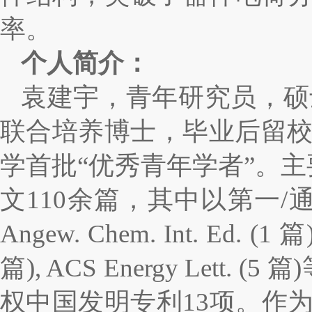
率。
个人简介：
袁建宇
，青年研究员，硕
联合培养博士，毕业后留
学首批
“
优秀青年学者
”
。主
文
110
余篇，其中以第一
/
Angew. Chem. Int. Ed. (1
篇
篇
), ACS Energy Lett.
(5
篇
)
权中国发明专利
13
项。作