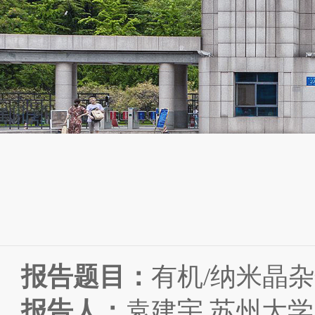
报告题目：
有机
/
纳米晶杂
报告人：
袁建宇
苏州大学