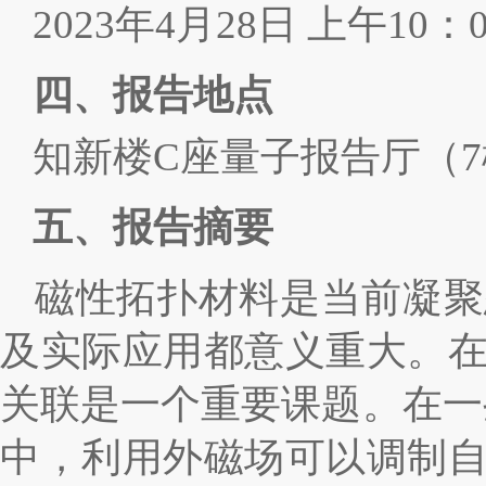
202
3
年
4
月
28
日
上午
10
：
四、
报告地点
知新楼
C
座量子报告厅（
7
五、报告摘要
磁性拓扑材料是当前凝聚
及实际应用都意义重大。
关联是一个重要课题。在一
中，利用外磁场可以调制