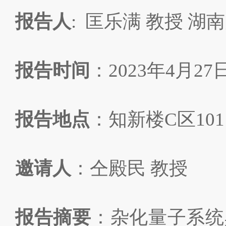
报告人
:
匡乐满
教授
湖南
报告时间
：
2023
年
4
月
2
7
报告地点
：知新楼
C
区
101
邀请人
：仝殿民
教授
报告摘要
：
杂化量子系统