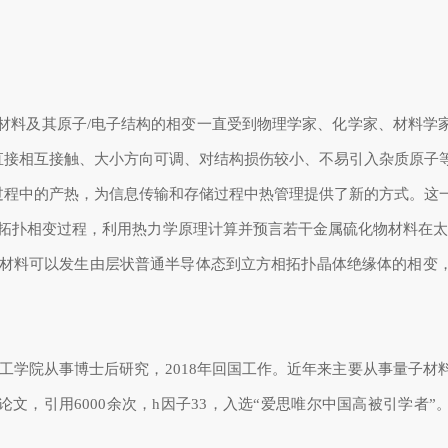
材料及其原子/电子结构的相变一直受到物理学家、化学家、材料学
直接相互接触、大小方向可调、对结构损伤较小、不易引入杂质原子
过程中的产热，为信息传输和存储过程中热管理提供了新的方式。这
拓扑相变过程，利用热力学原理计算并预言若干金属硫化物材料在太
e等材料可以发生由层状普通半导体态到立方相拓扑晶体绝缘体的相变
麻省理工学院从事博士后研究，2018年回国工作。近年来主要从事量子
00余篇论文，引用6000余次，h因子33，入选“爱思唯尔中国高被引学