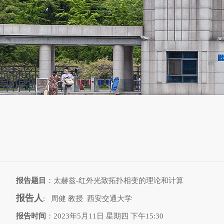
报告题目
：太赫兹-红外光致拓扑相变的理论和计算
报告人
:
周健
教授
西安交通大学
报告时间
：
2023
年
5
月
11
日
星期四
下午
15
:
30