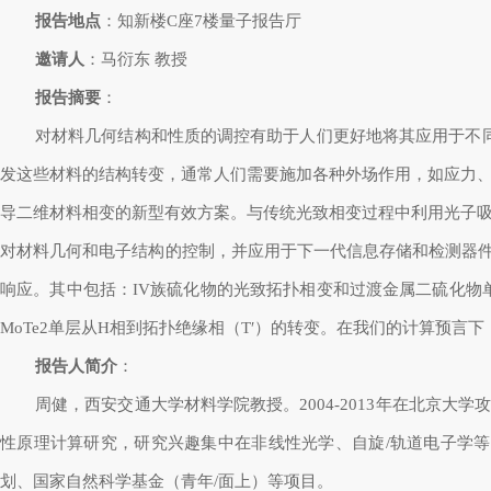
报告地点
：知新楼C座7楼量子报告厅
邀请人
：马衍东
教授
报告摘要
：
对材料几何结构和性质的调控有助于人们更好地将其应用于不
发这些材料的结构转变，通常人们需要施加各种外场作用，如应力
导二维材料相变的新型有效方案。与传统光致相变过程中利用光子
对材料几何和电子结构的控制，并应用于下一代信息存储和检测器件
响应。其中包括：IV族硫化物的光致拓扑相变和过渡金属二硫化物
MoTe2单层从H相到拓扑绝缘相（T′）的转变。在我们的计算预
报告人简介
：
周健，西安交通大学材料学院教授。2004-2013年在北京大
性原理计算研究，研究兴趣集中在非线性光学、自旋/轨道电子学等方面。迄
划、国家自然科学基金（青年/面上）等项目。