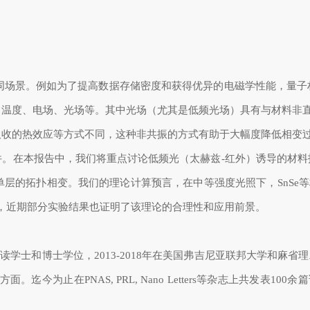
同场景。例如为了提高数据存储密度和获得优异的电磁学性能，量子
、温度、电场、光场等。其中光场（尤其是低频光场）具有与材料非
吸收的热效应等方式不同，这种非共振的方式有助于大幅度降低相变
。在本报告中，我们将重点讨论低频光（太赫兹-红外）诱导的材料
单层的拓扑相变。我们的理论计算预言，在中等强度光照下，SnS
言下，近期部分实验结果也证明了该理论的合理性和应用前景。
学攻读学士和博士学位，2013-2018年在美国弗吉尼亚联邦大学和
今为止在PNAS, PRL, Nano Letters等杂志上共发表1