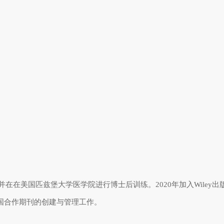
并在在美国匹兹堡大学医学院进行博士后训练。
2020
年加入
Wiley
出
国合作期刊的创建与管理工作。