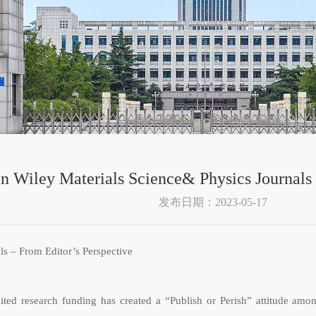
in Wiley Materials Science& Physics Journals 
发布日期：2023-05-17
ls –
From
E
ditor’s
P
erspective
ted research funding has created a “Publish or Perish” attitude among 