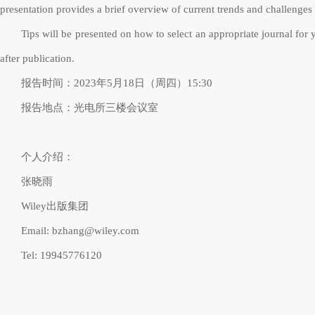
presentation provides a brief overview of current trends and challenges 
Tips will be presented on how to select an appropriate journal for 
after publication.
报告时间：2023年5月18日（周四）15:30
报告地点：光电所三楼会议室
个人介绍：
张晓雨
Wiley
出版集团
Email
: bzhang@wiley.com
Tel
: 19945776120