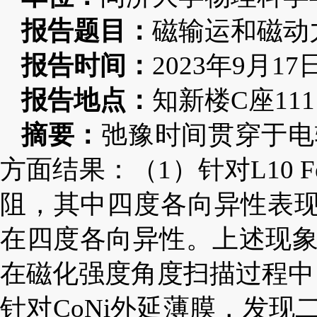
报告题目：
磁输运和磁动
报告时间：
2023
年
9
月
17
报告地点：
知新楼
C
座
111
摘要：
弛豫时间贯穿于电
方面结果：（
1
）针对
L10 F
阻，其中四度各向异性表
在四度各向异性。上述现
在磁化强度角度扫描过程中
针对
CoNi
外延薄膜，发现