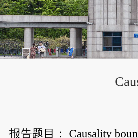
Caus
报告题目： Causality bounds on