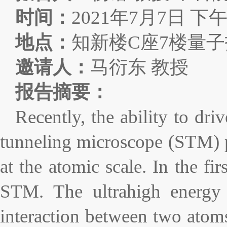
时间：
2021
年
7
月
7
日
下
地点：
知新楼
C
座
7
楼量子
邀请人：
马衍东
教授
报告摘要：
Recently, the ability to dr
tunneling microscope (STM) p
at the atomic scale. In the f
STM. The ultrahigh energy
interaction between two atoms