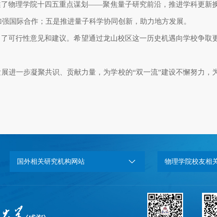
述了物理学院十四五重点谋划——聚焦量子研究前沿，推进学科更新
加强国际合作；五是推进量子科学协同创新，助力地方发展。
出了可行性意见和建议。希望通过龙山校区这一历史机遇向学校争取
发展进一步凝聚共识、贡献力量，为学校的
“双一流”建设不懈努力，
国外相关研究机构网站
物理学院校友相