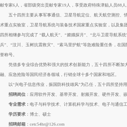
献专家6人，省部级突出贡献专家19人，享受政府特殊津贴人员88人
五十四所主要从事军事通信、卫星导航定位、航天航空测控、
术重点实验室，卫星导航系统与装备技术国家重点实验室，以及集
四所相继参与完成了 “载人航天”、“嫦娥探月”、“北斗卫星导航
兵”、“汶川、玉树抗震救灾”、“索马里护航”等急难险重任务，
誉称号。
凭借多专业综合优势和强大的技术创新能力，五十四所不断加
融、应急抢险等国民经济各领域，行销全球十多个国家和地区。
以“兴电子信息伟业，振国防科技雄风”为己任，五十四所坚持
招聘岗位
：应用软件开发、基带开发、射频开发、硬件开发、嵌
专业需求：
电子与科学技术、计算机科学与技术、电子与通信
学历要求
：博士、硕士
招聘邮箱
：cetc54hr@126.com