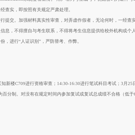
一经查实，即按照有关规定严肃处理。
进行提交。加强材料真实性审查，对弄虚作假者，无论何时，一经查
人信息，不得擅自与考生联系，不得将考生信息提供给校外机构或个
份，进行“人证识别”，严防替考、作弊。
。
区知新楼
C709
进行资格审查；
14:30-16:30
进行笔试科目考试；
3
月
25
为百分制。对没有在规定时间内参加复试或复试总成绩不合格（低于