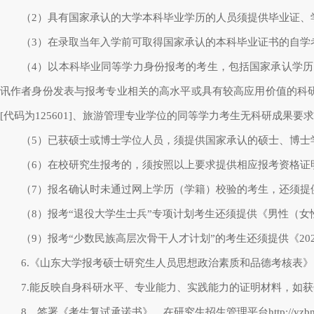
（
2
）具有国家承认的大学本科毕业学历的人员须提供毕业证、
（
3
）在录取当年入学前可取得国家承认的本科毕业证书的自学
（
4
）以本科毕业同等学力身份报考的考生，包括国家承认学历
讯作者身份发表与报考专业相关的高水平或具有较高应用价值的科
[
代码为
125601]
、旅游管理专业学位的同等学力考生无科研成果要求
（
5
）已获硕士或博士学位人员，须提供国家承认的硕士、博士
（
6
）在校研究生报考的，须按照以上要求提供相应报考资格证
（
7
）报名确认时未通过网上学历（学籍）校验的考生，还须提
（
8
）报考
“
退役大学生士兵
”
专项计划考生还须提供《男性（女
（
9
）报考
“
少数民族高层次骨干人才计划
”
的考生还须提供《
20
6.
《山东大学报考硕士研究生人员思想政治素质和品德考核表》
7.
能反映自身科研水平、专业能力、实践能力的证明材料，如获
8
、签署《考生复试承诺书》，在研究生招生管理平台
http://yzb