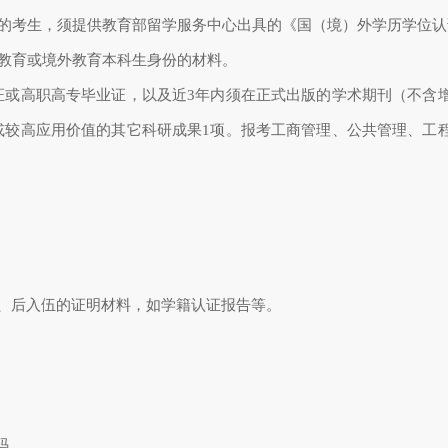
的考生，须提供教育部留学服务中心出具的《国（境）外学历学位认
教育或境外教育本科生身份的材料。
证或高职高专毕业证，以及近
3
年内须在正式出版的学术期刊（不含
或较高应用价值的其它科研成果
1
项。报考工商管理、公共管理、工
、后入伍的证明材料，如学籍认证报告等。
码。