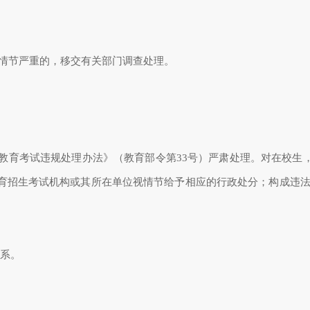
情节严重的，移交有关部门调查处理。
教育考试违规处理办法》（教育部令第
33
号）严肃处理。对在校生
育招生考试机构或其所在单位视情节给予相应的行政处分；构成违
系。