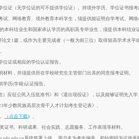
学位证（无学位证的可不提供学位证）。持境外学历、学位证书报考
考试、网络教育、境外教育本科学生，须提供能证明自学考试、网络
的本科结业生和国家承认学历的高职高专毕业生，须提供本科结业
研论文
1
篇，或作为主要完成者（一般为前三位）取得较高学术水平
。
学位证或相应的学位认证报告。
明材料，并须提供所在学校研究生主管部门出具的同意报考证明。
供学历
(
学籍
)
认证报告。
性）应征公民入伍批准书》和《退出现役证》，以及能够证明先入学
23
年少数民族高层次骨干人才计划考生登记表》。
。
（
点击下载
）
。
奖证书、科研成果、社会实践、志愿服务、工作表现等材料。
m.sdu.edu.cn
系统签署上传。 用户名为考生编号，初始密码为证件号