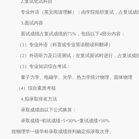
2.
复试笔试科目
专业外语（英文阅读理解）：由学院组织复试，占复试成
3.
面试内容
面试成绩占复试成绩的
75%
，包括以下
4
部分内容：
（
1
）专业外语（科普或专业英语朗读和翻译）
（
2
）外语听力及口语测试：在复试面试时进行，占复试成
（
3
）专业知识综合考试：
量子力学、电磁学、光学、热力学统计物理、固体物理
（
4
）综合素质考核
4.
拟录取排名方法
录取成绩由以下公式换算：
录取成绩
=
初试成绩
÷5×50%+
复试成绩
×50%
按物理学一级学科录取成绩排列确定拟录取次序。