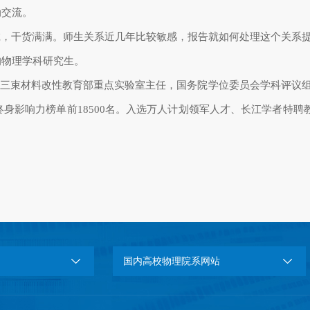
动交流。
诚，干货满满。师生关系近几年比较敏感，报告就如何处理这个关系
的物理学科研究生。
，三束材料改性教育部重点实验室主任，国务院学位委员会学科评议
终身影响力榜单前
18500
名。入选万人计划领军人才、长江学者特聘
国内高校物理院系网站