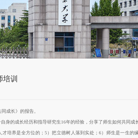
师培训
共同成长》的报告。
合自身的成长经历和指导研究生
16
年的经验，分享了师生如何共同成
人才培养是全方位的；
5
）把立德树人落到实处；
6
）师生是一生的