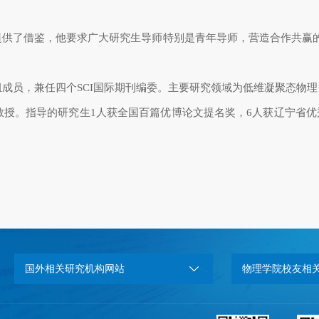
提供了借鉴，他要求广大研究生导师特别是青年导师，营造合作共赢
组成员，兼任四个
SCI
国际期刊编委。主要研究领域为低维凝聚态物理
教授。指导的研究生
1
人获全国百篇优博论文提名奖，
6
人获辽宁省优
国外相关研究机构网站
物理学院校友相