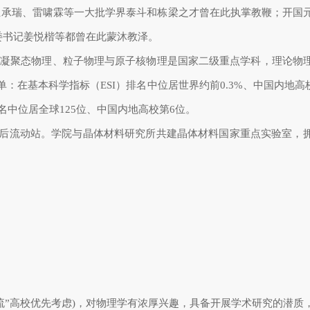
王承瑞、雷啸霖等一大批学界泰斗和栋梁之才曾在此执掌教鞭；开国
委书记姜悦楷等都曾在此蒙沐教泽。
。凝聚态物理、粒子物理与原子核物理是国家二级重点学科，理论物
在基本科学指标（ESI）排名中位居世界约前0.3%、中国内地高
名中位居全球125位、中国内地高校第6位。
士后流动站。学院与晶体材料研究所共建晶体材料国家重点实验室，
一流”高校优先考虑)，对物理学有浓厚兴趣，具备开展学术研究的潜质