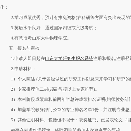
作；
2.学习成绩优秀，预计有推免资格(在科研等方面有突出表现的
3.英语水平良好，通过国家四级或六级考试；
4.有意报考山东大学物理学院。
五、报名与审核
1.申请人即日起在
山东大学研究生报名系统
注册和报名,注册
2.申请材料：
1）个人陈述 (关于曾经做过的研究工作以及未来学习和研究的计
2）专家推荐信二封(须副教授以上专家推荐)。
3）本科阶段成绩单和前两年半总评成绩排名证明(均须教务部
4）加盖学院教务部门公章的专业排名名单1份，并注明专业总
5）其他证明材料。包括但不限于：获奖证书、已发表论文（
如存在弄虚作假行为，将取消学员参加本次夏令营的资格。