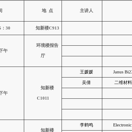
间
地
点
主讲人
5
：
30
知新楼
C913
环境楼报告
下午
厅
王媛媛
Janus Bi2
吴倩
二维材
知新楼
下午
C1011
李鹤鸣
Electroni
知新楼