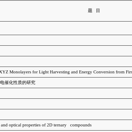
题
目
XYZ Monolayers for Light Harvesting and Energy Conversion from First
料电催化性质的研究
c and optical properties of 2D ternary compounds