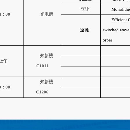
李让
Monolithi
4
：
00
光电所
Efficient 
逄驰
switched waveg
orber
知新楼
上午
C1011
知新楼
0
：
00
C1206