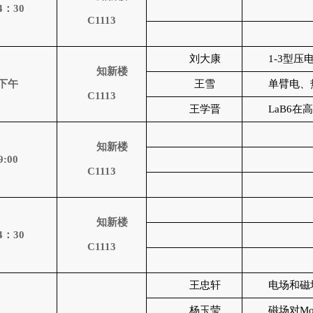
4
：
30
C1113
刘大康
1-3
型压
知新楼
下午
王雪
单臂电、
C1113
王学晋
LaB6
在
知新楼
9:00
C1113
知新楼
4
：
30
C1113
王忠轩
电场和磁
杨玉莹
磁场对
Mo