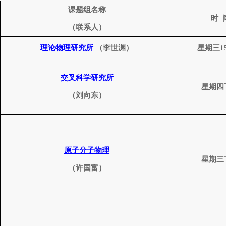
课题组名称
时
（联系人）
理论
物理研究所
（李世渊）
星期三
1
交叉科学
研究所
星期四
（刘向东）
原子分子物理
星期三
（许国富）